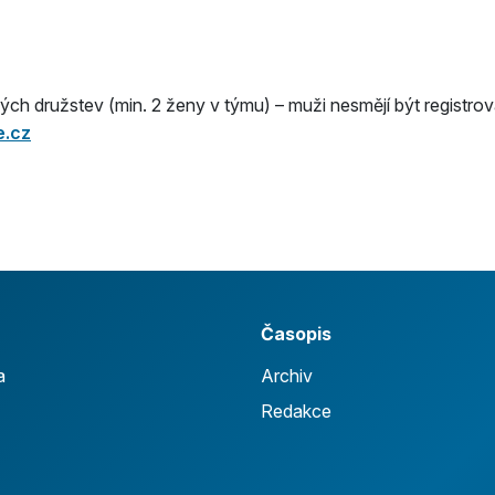
ných družstev (min. 2 ženy v týmu) – muži nesmějí být registro
e.cz
Časopis
a
Archiv
Redakce