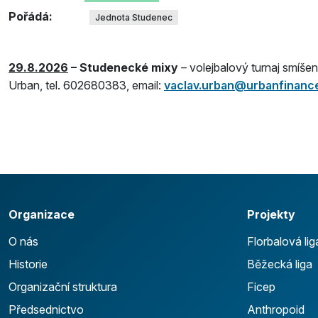
Pořádá:
Jednota Studenec
29.8.2026
– Studenecké mixy
– volejbalový turnaj smíše
Urban, tel. 602680383, email:
vaclav.urban@urbanfinanc
Organizace
Projekty
O nás
Florbalová lig
Historie
Běžecká liga
Organizační struktura
Ficep
Předsednictvo
Anthropoid