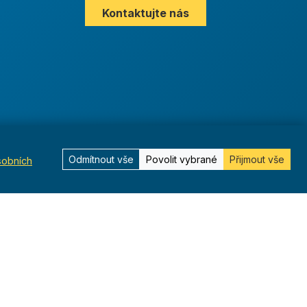
Kontaktujte nás
Odmítnout vše
Povolit vybrané
Přijmout vše
sobních