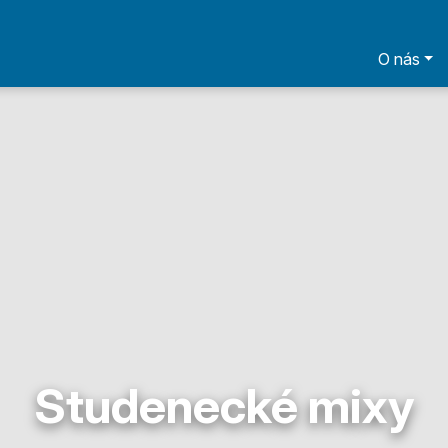
O nás
Studenecké mixy