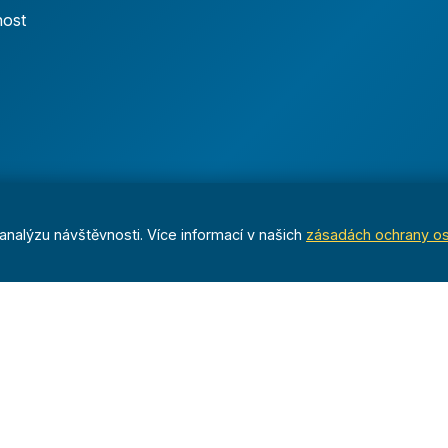
nost
nalýzu návštěvnosti. Více informací v našich
zásadách ochrany o
Dáváme sportu smysl