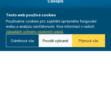
Časopis
Archiv
Tento web používá cookies
Redakce
Používáme cookies pro zajištění správného fungování
webu a analýzu návštěvnosti. Více informací v našich
zásadách ochrany osobních údajů
.
Kontakt
Odmítnout vše
Povolit vybrané
Přijmout vše
Kurská 792/3,
625 00 Brno
IČO 00544833
ustredi@orel.cz
Kontaktujte nás