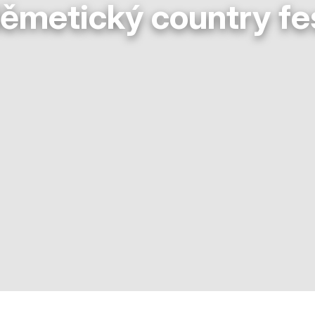
ěmetický country fe