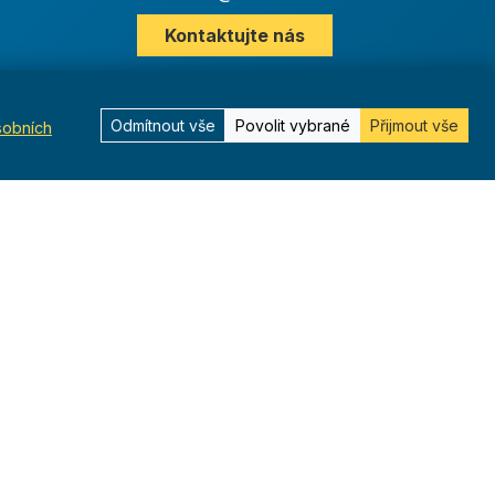
Kontaktujte nás
Odmítnout vše
Povolit vybrané
Přijmout vše
sobních