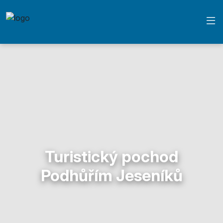
Turistický pochod
Podhůřím Jeseníků