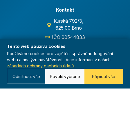
Kontakt
Kurská 792/3,
625 00 Brno
IČO 00544833
ustredi@orel.cz
Tento web používá cookies
Používáme cookies pro zajištění správného fungování
Kontaktujte nás
webu a analýzu návštěvnosti. Více informací v našich
zásadách ochrany osobních údajů
.
Odmítnout vše
Povolit vybrané
Přijmout vše
Dáváme sportu smysl