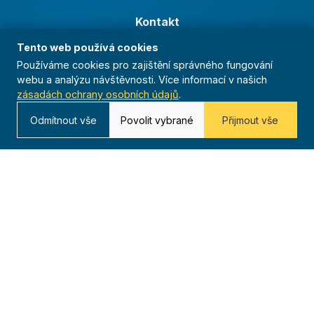
Kontakt
Tento web používá cookies
Kurská 792/3,
625 00 Brno
Používáme cookies pro zajištění správného fungování
webu a analýzu návštěvnosti. Více informací v našich
IČO 00544833
zásadách ochrany osobních údajů
.
ustredi@orel.cz
Odmítnout vše
Povolit vybrané
Přijmout vše
Kontaktujte nás
Dáváme sportu smysl