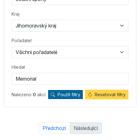
Kraj
Pořadatel
Hledat
Nalezeno
0
akcí
Použít filtry
Resetovat filtry
Předchozí
Následující