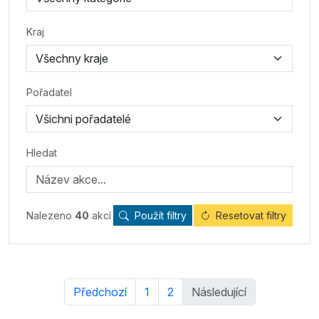
Kraj
Pořadatel
Hledat
Nalezeno
40
akcí
Použít filtry
Resetovat filtry
Předchozí
1
2
Následující