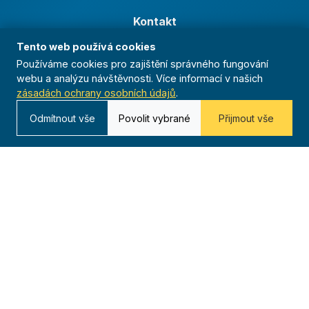
Kontakt
Tento web používá cookies
Kurská 792/3,
625 00 Brno
Používáme cookies pro zajištění správného fungování
webu a analýzu návštěvnosti. Více informací v našich
IČO 00544833
zásadách ochrany osobních údajů
.
ustredi@orel.cz
Odmítnout vše
Povolit vybrané
Přijmout vše
Kontaktujte nás
Dáváme sportu smysl