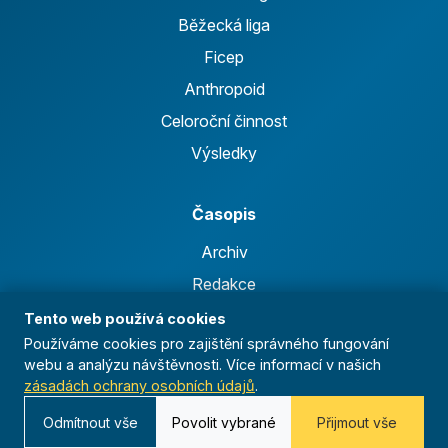
Běžecká liga
Ficep
Anthropoid
Celoroční činnost
Výsledky
Časopis
Archiv
Redakce
Tento web používá cookies
Používáme cookies pro zajištění správného fungování
Kontakt
webu a analýzu návštěvnosti. Více informací v našich
Kurská 792/3,
zásadách ochrany osobních údajů
.
625 00 Brno
Odmítnout vše
Povolit vybrané
Přijmout vše
IČO 00544833