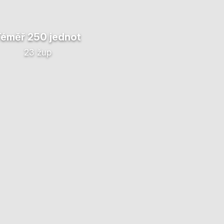
Téměř 250 jednot
23 žup