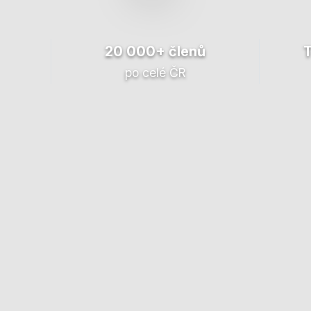
20 000+ členů
po celé ČR