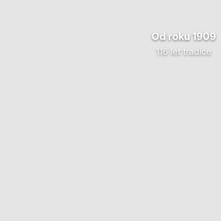
Od roku 1909
116 let tradice