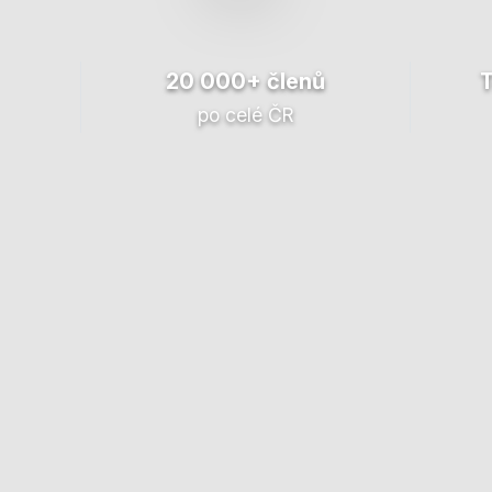
20 000+ členů
po celé ČR