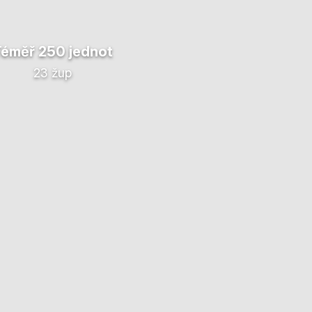
Téměř 250 jednot
23 žup