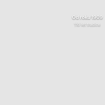
Od roku 1909
116 let tradice