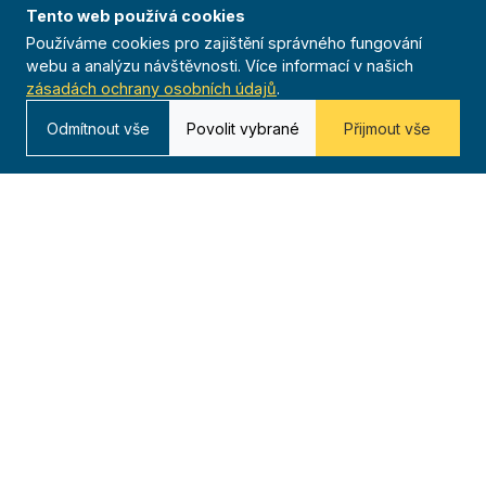
Tento web používá cookies
Používáme cookies pro zajištění správného fungování
webu a analýzu návštěvnosti. Více informací v našich
zásadách ochrany osobních údajů
.
Odmítnout vše
Povolit vybrané
Přijmout vše
O nás
20 000+
Téměř 250
Od roku 1909
členů
jednot
116 let tradice
po celé ČR
23 žup