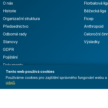
O nás
Florbalová lig
Historie
Běžecká liga
Organizační struktura
Ficep
Předsednictvo
Anthropoid
Odborné rady
Celoroční čin
Stanovy
Výsledky
GDPR
Pojištění
Dokumenty
Tento web používá cookies
Logo manuál
Používáme cookies pro zajištění správného fungování webu a a
údajů
.