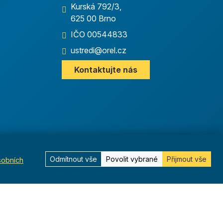
Kurská 792/3,
625 00 Brno
IČO 00544833
ustredi@orel.cz
Kontaktujte nás
Odmítnout vše
Povolit vybrané
Přijmout vše
sobních