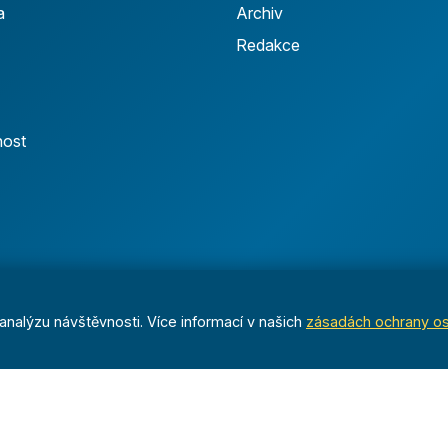
a
Archiv
Redakce
nost
nalýzu návštěvnosti. Více informací v našich
zásadách ochrany o
Dáváme sportu smysl