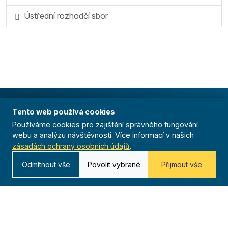
Ústřední rozhodčí sbor
Tento web používá cookies
Organizace
Používáme cookies pro zajištění správného fungování
O nás
webu a analýzu návštěvnosti. Více informací v našich
zásadách ochrany osobních údajů
.
Historie
Odmítnout vše
Povolit vybrané
Přijmout vše
Organizační struktura
Předsednictvo
Odborné rady
Stanovy