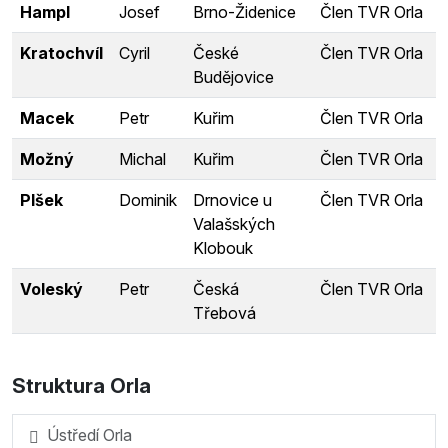
Hampl
Josef
Brno-Židenice
Člen TVR Orla
Kratochvíl
Cyril
České
Člen TVR Orla
Budějovice
Macek
Petr
Kuřim
Člen TVR Orla
Možný
Michal
Kuřim
Člen TVR Orla
Plšek
Dominik
Drnovice u
Člen TVR Orla
Valašských
Klobouk
Voleský
Petr
Česká
Člen TVR Orla
Třebová
Struktura Orla
Ústředí Orla