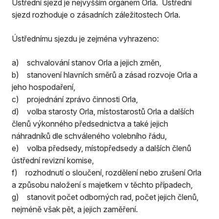
Ústřední sjezd je nejvyšším orgánem Orla. Ústřední
sjezd rozhoduje o zásadních záležitostech Orla.
Ústřednímu sjezdu je zejména vyhrazeno:
a) schvalování stanov Orla a jejich změn,
b) stanovení hlavních směrů a zásad rozvoje Orla a
jeho hospodaření,
c) projednání zprávo činnosti Orla,
d) volba starosty Orla, místostarostů Orla a dalších
členů výkonného předsednictva a také jejich
náhradníků dle schváleného volebního řádu,
e) volba předsedy, místopředsedy a dalších členů
ústřední revizní komise,
f) rozhodnutí o sloučení, rozdělení nebo zrušení Orla
a způsobu naložení s majetkem v těchto případech,
g) stanovit počet odborných rad, počet jejich členů,
nejméně však pět, a jejich zaměření.