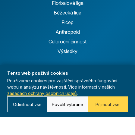
Florbalová liga
Běžecká liga
Ficep
Anthropoid
Celoroční činnost
Výsledky
Časopis
Tento web používá cookies
Používáme cookies pro zajištění správného fungování
Archiv
webu a analýzu návštěvnosti. Více informací v našich
Redakce
zásadách ochrany osobních údajů
.
Odmítnout vše
Povolit vybrané
Přijmout vše
Kontakt
Kurská 792/3,
625 00 Brno