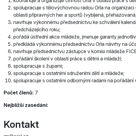
koordinuje a organizuje činnost Orla v oblasti práce s d
spolupracuje s tělovýchovnou radou Orla na organizaci s
oblasti přípravných her a sportů (vybíjená, přehazovaná
navrhuje výkonnému předsednictvu ke schválení kalend
předcházejícího roku;
pořádá ústřední akce mládeže, jmenuje garanty jednotli
předkládá výkonnému předsednictvu Orla návrhy na úča
navrhuje předsednictvu zástupce v komisi mládeže FIC
pořádání školení v oblasti práce s dětmi a mládeží;
spolupracuje s župami;
spolupracuje s ostatními sdruženími dětí a mládeže;
spolupracuje s ostatními odbornými radami na pořádání
Počet členů:
7
Nejbližší zasedání:
Kontakt