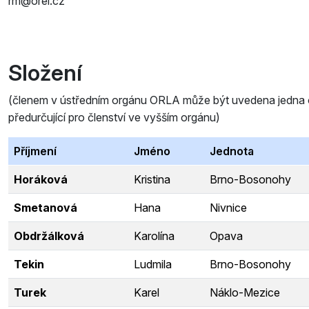
rm@orel.cz
Složení
(členem v ústředním orgánu ORLA může být uvedena jedna oso
předurčující pro členství ve vyšším orgánu)
Příjmení
Jméno
Jednota
Horáková
Kristina
Brno-Bosonohy
Smetanová
Hana
Nivnice
Obdržálková
Karolína
Opava
Tekin
Ludmila
Brno-Bosonohy
Turek
Karel
Náklo-Mezice