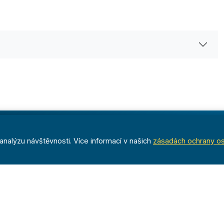
Časopis
nalýzu návštěvnosti. Více informací v našich
zásadách ochrany o
a
Archiv
Redakce
nost