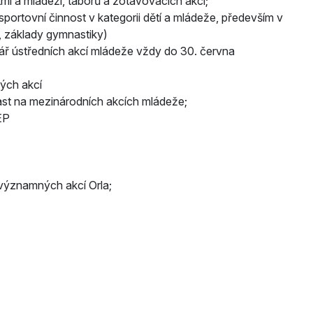
ětmi a mládeží, táborů a zotavovacích akcí;
portovní činnost v kategorii dětí a mládeže, především v
, základy gymnastiky)
ář ústředních akcí mládeže vždy do 30. června
vých akcí
st na mezinárodních akcích mládeže;
EP
 významných akcí Orla;