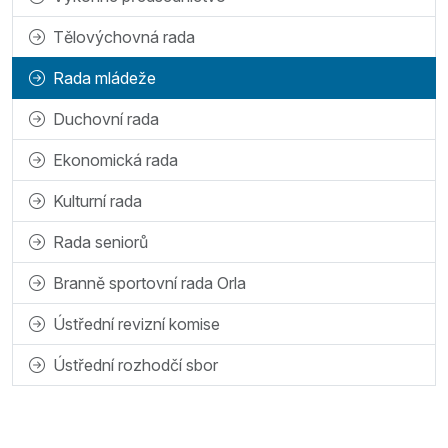
Tělovýchovná rada
Rada mládeže
Duchovní rada
Ekonomická rada
Kulturní rada
Rada seniorů
Branně sportovní rada Orla
Ústřední revizní komise
Ústřední rozhodčí sbor