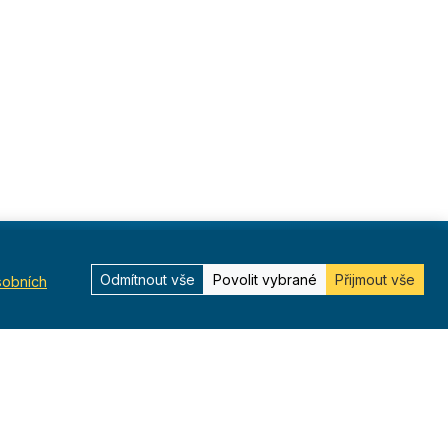
Kontakt
Odmítnout vše
Povolit vybrané
Přijmout vše
sobních
Kurská 792/3,
625 00 Brno
IČO 00544833
ustredi@orel.cz
Kontaktujte nás