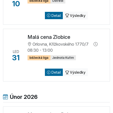
běžecká liga
Ústředí
10
Detail
Výsledky
Malá cena Zlobice
Orlovna, Křížkovského 1770/7
08:30 - 13:00
LED
31
běžecká liga
Jednota Kuřim
Detail
Výsledky
Únor 2026