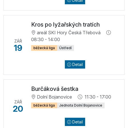
Detail
Kros po lyžařských tratích
areál SKI Hory Česká Třebová
08:30 - 14:00
ZÁŘ
19
běžecká liga
Ústředí
Detail
Burčáková šestka
Dolní Bojanovice
11:30 - 17:00
ZÁŘ
běžecká liga
Jednota Dolní Bojanovice
20
Detail