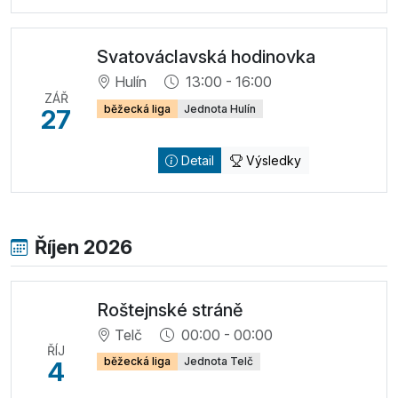
Svatováclavská hodinovka
Hulín
13:00 - 16:00
ZÁŘ
běžecká liga
Jednota Hulín
27
Detail
Výsledky
Říjen 2026
Roštejnské stráně
Telč
00:00 - 00:00
ŘÍJ
běžecká liga
Jednota Telč
4