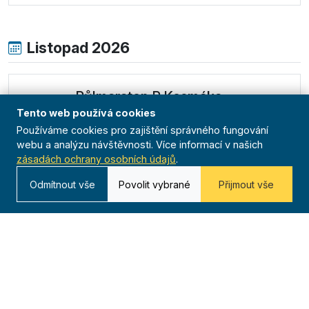
Listopad 2026
Půlmaraton P.Kosmáka
Tento web používá cookies
Moravské Budějovice
00:00 -
Používáme cookies pro zajištění správného fungování
00:00
LIS
webu a analýzu návštěvnosti. Více informací v našich
14
běžecká liga
Jednota Moravské Budějovice
zásadách ochrany osobních údajů
.
Odmítnout vše
Povolit vybrané
Přijmout vše
Detail
Běh Dlouhými záhony
Úpice
00:00 - 00:00
LIS
běžecká liga
Jednota Úpice
14