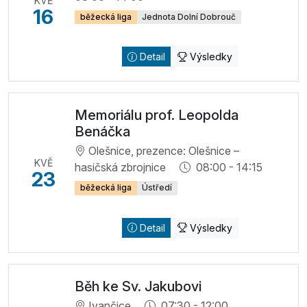
KVĚ
16
běžecká liga
Jednota Dolní Dobrouč
Detail
Výsledky
Memoriálu prof. Leopolda
Benáčka
Olešnice, prezence: Olešnice –
KVĚ
hasičská zbrojnice
08:00 - 14:15
23
běžecká liga
Ústředí
Detail
Výsledky
Běh ke Sv. Jakubovi
Ivančice
07:30 - 12:00