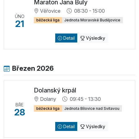
Maraton Jana Buly
Věřovice
08:30 - 15:00
ÚNO
běžecká liga
Jednota Moravské Budějovice
21
Detail
Výsledky
Březen 2026
Dolanský krpál
Dolany
09:45 - 13:30
BŘE
běžecká liga
Jednota Bílovice nad Svitavou
28
Detail
Výsledky