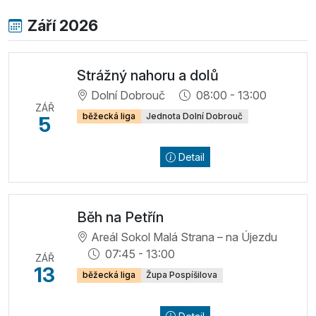
Září 2026
Strážný nahoru a dolů
Dolní Dobrouč
08:00 - 13:00
ZÁŘ
běžecká liga
Jednota Dolní Dobrouč
5
Detail
Běh na Petřín
Areál Sokol Malá Strana – na Újezdu
07:45 - 13:00
ZÁŘ
13
běžecká liga
Župa Pospíšilova